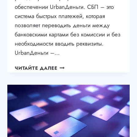
обеспечении UrbanДеньги. СБП – это
система быстрых платежей, которая
позволяет переводить деньги между
банковскими картами без комиссии и без
необходимости вводить реквизиты.
UrbanДеньги –…
ОПЛАТА
ЧИТАЙТЕ ДАЛЕЕ
НА
ТЕРМИНАЛАХ
БЫСТРЕЕ
И
УДОБНЕЕ
С
СБП