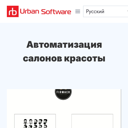
Перейти
к
содержимому
Автоматизация
салонов красоты