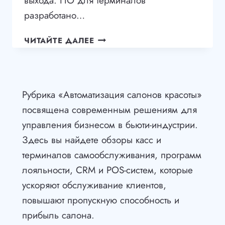
выхода. ПО для терминалов
разработано…
ПЛАТЕЖНО-
ЧИТАЙТЕ ДАЛЕЕ
ПРОПУСКНАЯ
СИСТЕМА
ДЛЯ
БАНИ
Рубрика «Автоматизация салонов красоты»
В
посвящена современным решениям для
ИЖЕВСКЕ
управления бизнесом в бьюти-индустрии.
Здесь вы найдете обзоры касс и
терминалов самообслуживания, программ
лояльности, CRM и POS-систем, которые
ускоряют обслуживание клиентов,
повышают пропускную способность и
прибыль салона.