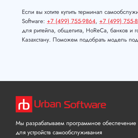
«УРБАН
Если вы хотите купить терминал самообслуж
ДЕНЬГИ»!
Software:
+7 (499) 755-9864
,
+7 (499) 755-
для ритейла, общепита, HoReCa, банков и г
Казахстану. Поможем подобрать модель под
Мы разрабатываем программное обеспечение
для устройств самообслуживания